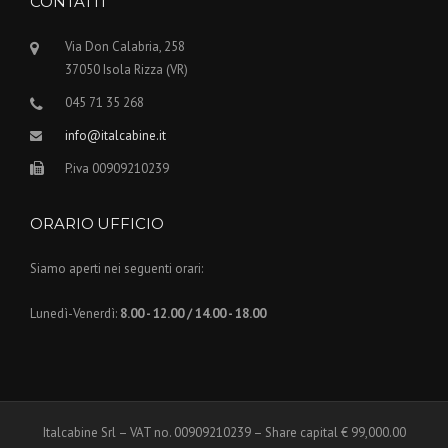
CONTATTI
Via Don Calabria, 258
37050 Isola Rizza (VR)
045 71 35 268
info@italcabine.it
P.iva 00909210239
ORARIO UFFICIO
Siamo aperti nei seguenti orari:
Lunedì-Venerdì:
8.00 - 12.00 / 14.00 - 18.00
Italcabine Srl – VAT no. 00909210239 – Share capital € 99,000.00