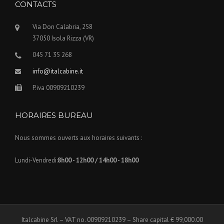
CONTACTS
Via Don Calabria, 258
37050 Isola Rizza (VR)
045 71 35 268
info@italcabine.it
P.iva 00909210239
HORAIRES BUREAU
Nous sommes ouverts aux horaires suivants :
Lundi-Vendredi:
8h00 - 12h00 / 14h00 - 18h00
Italcabine Srl – VAT no. 00909210239 – Share capital € 99,000.00