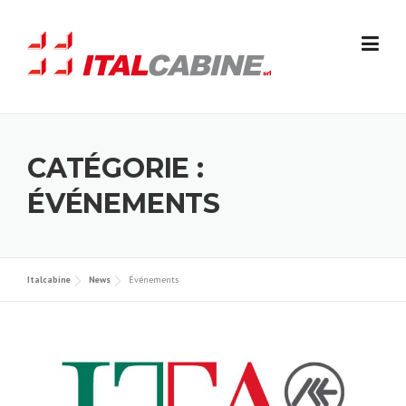
Skip
to
content
CATÉGORIE :
ÉVÉNEMENTS
Italcabine
News
Événements