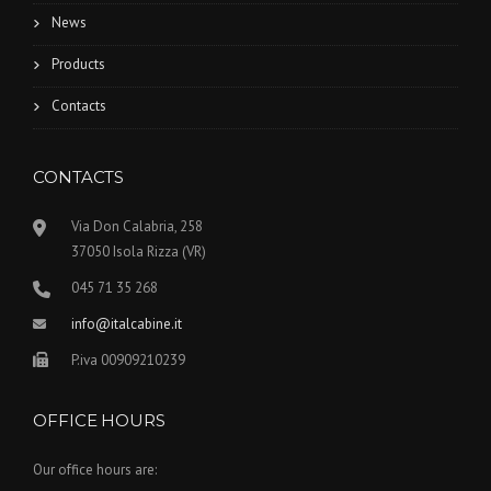
News
Products
Contacts
CONTACTS
Via Don Calabria, 258
37050 Isola Rizza (VR)
045 71 35 268
info@italcabine.it
P.iva 00909210239
OFFICE HOURS
Our office hours are: