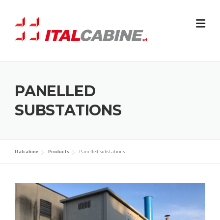
Skip
to
content
PANELLED
SUBSTATIONS
Italcabine
Products
Panelled substations