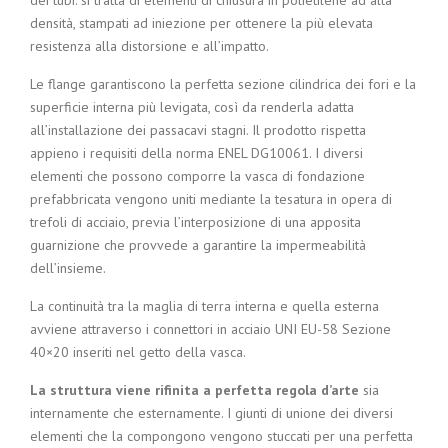
dei tubi: si tratta di elementi di chiusura in polietilene ad alta
densità, stampati ad iniezione per ottenere la più elevata
resistenza alla distorsione e all’impatto.
Le flange garantiscono la perfetta sezione cilindrica dei fori e la
superficie interna più levigata, così da renderla adatta
all’installazione dei passacavi stagni. Il prodotto rispetta
appieno i requisiti della norma ENEL DG10061. I diversi
elementi che possono comporre la vasca di fondazione
prefabbricata vengono uniti mediante la tesatura in opera di
trefoli di acciaio, previa l’interposizione di una apposita
guarnizione che provvede a garantire la impermeabilità
dell’insieme.
La continuità tra la maglia di terra interna e quella esterna
avviene attraverso i connettori in acciaio UNI EU-58 Sezione
40×20 inseriti nel getto della vasca.
La struttura viene rifinita a perfetta regola d’arte
sia
internamente che esternamente. I giunti di unione dei diversi
elementi che la compongono vengono stuccati per una perfetta