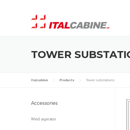
Skip
to
content
TOWER SUBSTATI
Italcabine
Products
Tower substations
Accessories
Wind aspirator