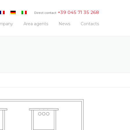
+39 045 71 35 268
Direct contact
mpany
Area agents
News
Contacts